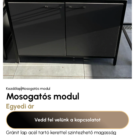
Kezdőlap
Mosogatós modul
Mosogatós modul
Egyedi ár
Vedd fel velünk a kapcsolatot
Gránit lap acél tartó kerettel szintezhető magasság