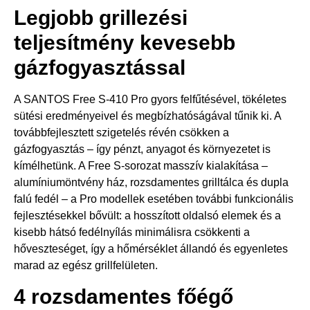
Legjobb grillezési
teljesítmény kevesebb
gázfogyasztással
A SANTOS Free S-410 Pro gyors felfűtésével, tökéletes
sütési eredményeivel és megbízhatóságával tűnik ki. A
továbbfejlesztett szigetelés révén csökken a
gázfogyasztás – így pénzt, anyagot és környezetet is
kímélhetünk. A Free S-sorozat masszív kialakítása –
alumíniumöntvény ház, rozsdamentes grilltálca és dupla
falú fedél – a Pro modellek esetében további funkcionális
fejlesztésekkel bővült: a hosszított oldalsó elemek és a
kisebb hátsó fedélnyílás minimálisra csökkenti a
hőveszteséget, így a hőmérséklet állandó és egyenletes
marad az egész grillfelületen.
4 rozsdamentes főégő