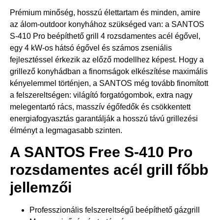
Prémium minőség, hosszú élettartam és minden, amire
az álom-outdoor konyhához szükséged van: a SANTOS
S-410 Pro beépíthető grill 4 rozsdamentes acél égővel,
egy 4 kW-os hátsó égővel és számos zseniális
fejlesztéssel érkezik az előző modellhez képest. Hogy a
grillező konyhádban a finomságok elkészítése maximális
kényelemmel történjen, a SANTOS még tovább finomított
a felszereltségen: világító forgatógombok, extra nagy
melegentartó rács, masszív égőfedők és csökkentett
energiafogyasztás garantálják a hosszú távú grillezési
élményt a legmagasabb szinten.
A SANTOS Free S-410 Pro
rozsdamentes acél grill főbb
jellemzői
Professzionális felszereltségű beépíthető gázgrill