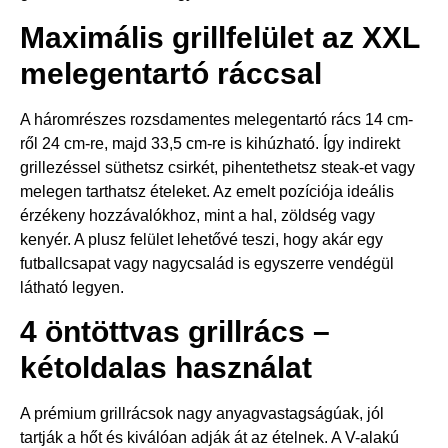
Maximális grillfelület az XXL
melegentartó ráccsal
A háromrészes rozsdamentes melegentartó rács 14 cm-
ről 24 cm-re, majd 33,5 cm-re is kihúzható. Így indirekt
grillezéssel süthetsz csirkét, pihentethetsz steak-et vagy
melegen tarthatsz ételeket. Az emelt pozíciója ideális
érzékeny hozzávalókhoz, mint a hal, zöldség vagy
kenyér. A plusz felület lehetővé teszi, hogy akár egy
futballcsapat vagy nagycsalád is egyszerre vendégül
látható legyen.
4 öntöttvas grillrács –
kétoldalas használat
A prémium grillrácsok nagy anyagvastagságúak, jól
tartják a hőt és kiválóan adják át az ételnek. A V-alakú