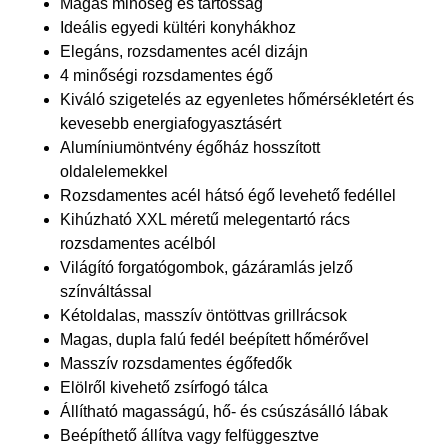
Magas minőség és tartósság
Ideális egyedi kültéri konyhákhoz
Elegáns, rozsdamentes acél dizájn
4 minőségi rozsdamentes égő
Kiváló szigetelés az egyenletes hőmérsékletért és
kevesebb energiafogyasztásért
Alumíniumöntvény égőház hosszított
oldalelemekkel
Rozsdamentes acél hátsó égő levehető fedéllel
Kihúzható XXL méretű melegentartó rács
rozsdamentes acélból
Világító forgatógombok, gázáramlás jelző
színváltással
Kétoldalas, masszív öntöttvas grillrácsok
Magas, dupla falú fedél beépített hőmérővel
Masszív rozsdamentes égőfedők
Elölről kivehető zsírfogó tálca
Állítható magasságú, hő- és csúszásálló lábak
Beépíthető állítva vagy felfüggesztve