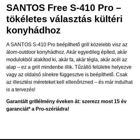
SANTOS Free S-410 Pro –
tökéletes választás kültéri
konyhádhoz
A SANTOS S-410 Pro beépíthető grill közelebb visz az
álom-outdoor konyhádhoz. Akár egyedileg építed, akár
modulokból alakítod ki, akár fa, akár tégla, akár acél az
alap – ez a grill mindenbe illik. Tűzálló felületre helyezve
vagy az oldalsó sínekre függesztve is beépíthető. Csak
az illesztési méreteket kell ellenőrizned – és már indulhat
is a tervezés!
Garantált grillélmény éveken át: szerezz most 15 év
garanciát* a Pro-szériádra!