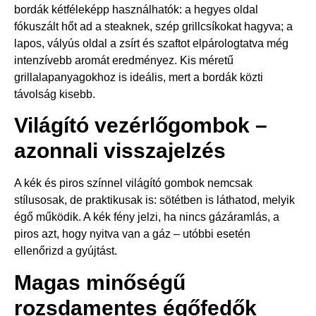
bordák kétféleképp használhatók: a hegyes oldal
fókuszált hőt ad a steaknek, szép grillcsíkokat hagyva; a
lapos, vályús oldal a zsírt és szaftot elpárologtatva még
intenzívebb aromát eredményez. Kis méretű
grillalapanyagokhoz is ideális, mert a bordák közti
távolság kisebb.
Világító vezérlőgombok –
azonnali visszajelzés
A kék és piros színnel világító gombok nemcsak
stílusosak, de praktikusak is: sötétben is láthatod, melyik
égő működik. A kék fény jelzi, ha nincs gázáramlás, a
piros azt, hogy nyitva van a gáz – utóbbi esetén
ellenőrizd a gyújtást.
Magas minőségű
rozsdamentes égőfedők