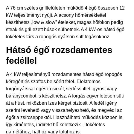
A 76 cm széles grillfelületen működő 4 égő összesen 12
kW teljesítményt nyújt. Alacsony hőmérséklettel
készíthetsz „low & slow” ételeket, magas hőfokon pedig
steak és grillezett húsok sülhetnek. A 4 kW-os hátsó égő
tökéletes társ a ropogós nyárson sült fogásokhoz.
Hátsó égő rozsdamentes
fedéllel
A 4 kW teljesítményű rozsdamentes hátsó égő ropogós
kéregért és szaftos belsőért felel. Elektromos
forgónyárssal egész csirkét, sertéssültet, gyrost vagy
báránycombot is készíthetsz. A forgás egyenletesen süti
át a húst, miközben ízes kérget biztosít. A fedél igény
szerint levehető vagy visszahelyezhető, és megvédi az
égőt a zsírcseppektől. Használható működés közben is,
így kíméletes, indirekt hő keletkezik – tökéletes
garnélához, halhoz vagy tofuhoz is.