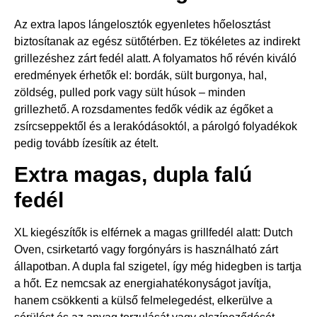
Az extra lapos lángelosztók egyenletes hőelosztást
biztosítanak az egész sütőtérben. Ez tökéletes az indirekt
grillezéshez zárt fedél alatt. A folyamatos hő révén kiváló
eredmények érhetők el: bordák, sült burgonya, hal,
zöldség, pulled pork vagy sült húsok – minden
grillezhető. A rozsdamentes fedők védik az égőket a
zsírcseppektől és a lerakódásoktól, a párolgó folyadékok
pedig tovább ízesítik az ételt.
Extra magas, dupla falú
fedél
XL kiegészítők is elférnek a magas grillfedél alatt: Dutch
Oven, csirketartó vagy forgónyárs is használható zárt
állapotban. A dupla fal szigetel, így még hidegben is tartja
a hőt. Ez nemcsak az energiahatékonyságot javítja,
hanem csökkenti a külső felmelegedést, elkerülve a