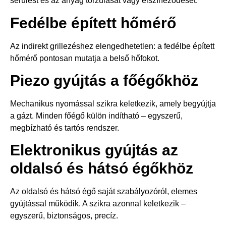
sérülést és az anyag torzulását vagy elszíneződését.
Fedélbe épített hőmérő
Az indirekt grillezéshez elengedhetetlen: a fedélbe épített
hőmérő pontosan mutatja a belső hőfokot.
Piezo gyújtás a főégőkhöz
Mechanikus nyomással szikra keletkezik, amely begyújtja
a gázt. Minden főégő külön indítható – egyszerű,
megbízható és tartós rendszer.
Elektronikus gyújtás az
oldalsó és hátsó égőkhöz
Az oldalsó és hátsó égő saját szabályozóról, elemes
gyújtással működik. A szikra azonnal keletkezik –
egyszerű, biztonságos, precíz.